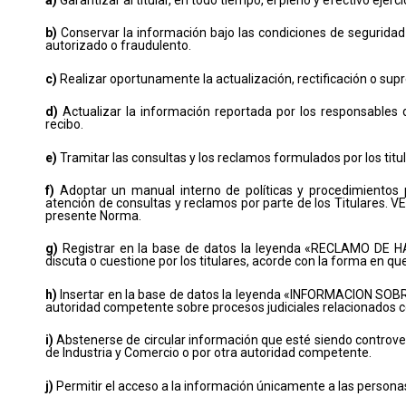
a)
Garantizar al titular, en todo tiempo, el pleno y efectivo ejer
b)
Conservar la información bajo las condiciones de seguridad 
autorizado o fraudulento.
c)
Realizar oportunamente la actualización, rectificación o supre
d)
Actualizar la información reportada por los responsables d
recibo.
e)
Tramitar las consultas y los reclamos formulados por los titul
f)
Adoptar un manual interno de políticas y procedimientos p
atención de consultas y reclamos por parte de los Titulares. 
presente Norma.
g)
Registrar en la base de datos la leyenda «RECLAMO DE H
discuta o cuestione por los titulares, acorde con la forma en que 
h)
Insertar en la base de datos la leyenda «INFORMACION SOB
autoridad competente sobre procesos judiciales relacionados co
i)
Abstenerse de circular información que esté siendo controver
de Industria y Comercio o por otra autoridad competente.
j)
Permitir el acceso a la información únicamente a las persona