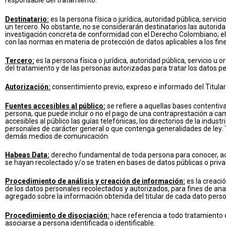
responsable del tratamiento.
Destinatario:
es la persona física o jurídica, autoridad pública, serv
un tercero. No obstante, no se considerarán destinatarios las autori
investigación concreta de conformidad con el Derecho Colombiano; el
con las normas en materia de protección de datos aplicables a los fin
Tercero:
es la persona física o jurídica, autoridad pública, servicio u 
del tratamiento y de las personas autorizadas para tratar los datos p
Autorización:
consentimiento previo, expreso e informado del Titular
Fuentes accesibles al público:
se refiere a aquellas bases contentiv
persona, que puede incluir o no el pago de una contraprestación a cam
accesibles al público las guías telefónicas, los directorios de la indust
personales de carácter general o que contenga generalidades de ley. 
demás medios de comunicación.
Habeas Data:
derecho fundamental de toda persona para conocer, actua
se hayan recolectado y/o se traten en bases de datos públicas o priva
Procedimiento de análisis y creación de información:
es la creació
de los datos personales recolectados y autorizados, para fines de ana
agregado sobre la información obtenida del titular de cada dato perso
Procedimiento de disociación:
hace referencia a todo tratamiento
asociarse a persona identificada o identificable.